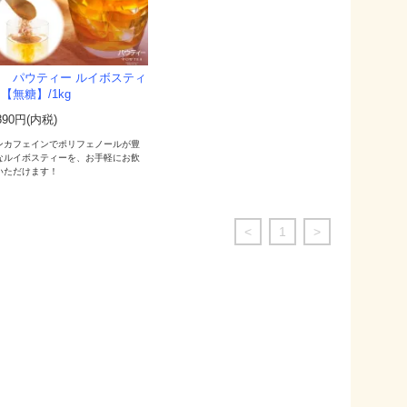
パウティー ルイボスティ
 【無糖】/1kg
890円(内税)
ンカフェインでポリフェノールが豊
なルイボスティーを、お手軽にお飲
いただけます！
<
1
>