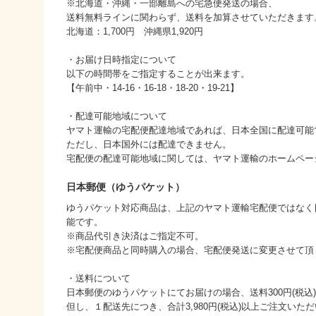
※北海道・沖縄・一部離島への宅急便発送の場合、
送料無料ラインに関わらず、送料を加算させていただきます
北海道：1,700円 沖縄県1,920円
・お届け日時指定について
以下の時間帯をご指定することが出来ます。
【午前中・14-16・16-18・18-20・19-21】
・配達可能地域について
ヤマト運輸の宅配便配達地域であれば、日本全国に配達可能
ただし、日本国外には配達できません。
宅配便の配達可能地域に関しては、ヤマト運輸のホームペー
日本郵便（ゆうパケット）
ゆうパケット対応商品は、上記のヤマト運輸宅配便ではなく
能です。
※商品代引き決済はご指定不可。
※宅配便商品と同時購入の場合、宅配便発送に変更させて頂
・送料について
日本郵便のゆうパケットにてお届けの場合、送料300円(税込
但し、１配送先につき、合計3,980円(税込)以上ご注文い