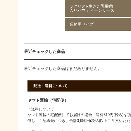
ラクリスR生きた乳酸菌
ジャスミン茶 80g
ジャスミン茶 250g
ルイボスティー 50g
ルイボスティー 250g
入りパウティーシリーズ
業務用サイズ
ラクリスR生きた乳酸菌入り
ラクリスR生きた乳酸菌入り
ラクリスR生きた乳酸菌入り
ラクリスR生きた乳酸菌入り
緑茶 40g
黒烏龍茶 40g
ジャスミン茶 40g
ルイボスティー 40g
黒ウーロン茶 1kg
ジャスミンが香る
ストレート紅茶 1kg
香ばしい麦茶 1kg
烏龍茶 1kg
ほうじ茶 1kg
緑茶 1kg
黒ウーロン茶 1kg
最近チェックした商品
最近チェックした商品はまだありません。
配送・送料について
ヤマト運輸（宅配便）
・送料について
ヤマト運輸の宅配便にてお届けの場合、送料610円(税込)を
但し、１配送先につき、合計3,980円(税込)以上ご注文い