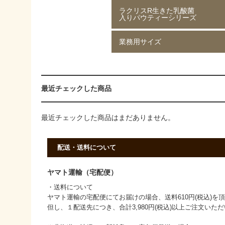
ラクリスR生きた乳酸菌
ジャスミン茶 80g
ジャスミン茶 250g
ルイボスティー 50g
ルイボスティー 250g
入りパウティーシリーズ
業務用サイズ
ラクリスR生きた乳酸菌入り
ラクリスR生きた乳酸菌入り
ラクリスR生きた乳酸菌入り
ラクリスR生きた乳酸菌入り
緑茶 40g
黒烏龍茶 40g
ジャスミン茶 40g
ルイボスティー 40g
黒ウーロン茶 1kg
ジャスミンが香る
ストレート紅茶 1kg
香ばしい麦茶 1kg
烏龍茶 1kg
ほうじ茶 1kg
緑茶 1kg
黒ウーロン茶 1kg
最近チェックした商品
最近チェックした商品はまだありません。
配送・送料について
ヤマト運輸（宅配便）
・送料について
ヤマト運輸の宅配便にてお届けの場合、送料610円(税込)を
但し、１配送先につき、合計3,980円(税込)以上ご注文い