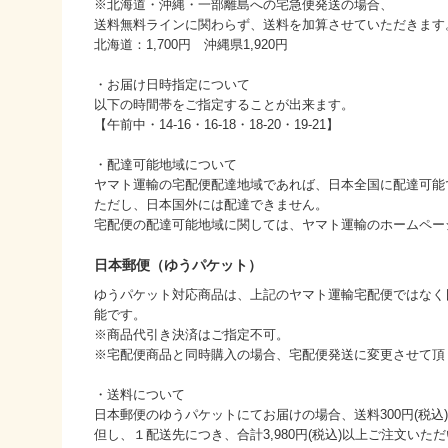
※北海道・沖縄・一部離島への宅急便発送の場合、
送料無料ラインに関わらず、送料を加算させていただきます
北海道：1,700円 沖縄県1,920円
・お届け日時指定について
以下の時間帯をご指定することが出来ます。
【午前中・14-16・16-18・18-20・19-21】
・配達可能地域について
ヤマト運輸の宅配便配達地域であれば、日本全国に配達可能
ただし、日本国外には配達できません。
宅配便の配達可能地域に関しては、ヤマト運輸のホームペー
日本郵便（ゆうパケット）
ゆうパケット対応商品は、上記のヤマト運輸宅配便ではなく
能です。
※商品代引き決済はご指定不可。
※宅配便商品と同時購入の場合、宅配便発送に変更させて頂
・送料について
日本郵便のゆうパケットにてお届けの場合、送料300円(税込
但し、１配送先につき、合計3,980円(税込)以上ご注文い