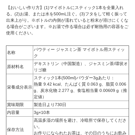
【おいしい作り方】(1)マイボトルにスティック1本を全量入れ
る。(2)お湯、または水を500mL注ぐ。(3)フタをして軽く振って
出来上がり。※ボトルの内側が濡れていると粉末が溶けにくくな
る場合がございます。※お湯で作る場合は必ず耐熱用の容器をご
使用ください。
パウティー ジャスミン茶 マイボトル用スティッ
名称
ク
デキストリン（中国製造）、ジャスミン茶/環状オ
原材料名
リゴ糖
スティック1本(500ml)パウダー3gあたり：
熱量 9.42 kcal、たんぱく質 0.063 g、脂質 0.006
栄養成分表示
g、炭水化物 2.277 g、食塩相当量 0.00609 g（推
定値）
賞味期限
製造日より730日
内容量
3g×10本
高温多湿の場所を避け、冷暗所で保存してくださ
い。
保存方法
お作りになられたお茶は、その日のうちにお飲み