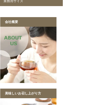
業務用サイズ
ラクリスR生きた乳酸菌入り
ラクリスR生きた乳酸菌入り
ラクリスR生きた乳酸菌入り
ラクリスR生きた乳酸菌入り
緑茶 40g
黒烏龍茶 40g
ジャスミン茶 40g
ルイボスティー 40g
黒ウーロン茶 1kg
ジャスミンが香る
ストレート紅茶 1kg
香ばしい麦茶 1kg
烏龍茶 1kg
ほうじ茶 1kg
緑茶 1kg
黒ウーロン茶 1kg
会社概要
美味しいお召し上がり方