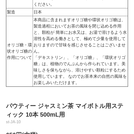
ください。
製造
日本
本商品に含まれますオリゴ糖や環状オリゴ糖は、
製造過程においてお茶の風味を閉じ込める作用
と、顆粒が 簡単にお水又は、お湯で溶けるよう水
溶性を高める働きとして、極めて少量を使用して
オリゴ糖・環
おりますので甘味を感じさせることはございませ
状オリゴ糖の
ん。
作用について
「デキストリン」、「オリゴ糖」、「環状オリゴ
糖」は、植物のでんぷんから作られています。美
味しさを保ちながら、溶けやすい顆粒にするため
使用しています。 なのでお茶本来の自然の風味を
お楽しみいただけます。
パウティー ジャスミン茶 マイボトル用ステ
ィック 10本 500mL用
st-JA-10