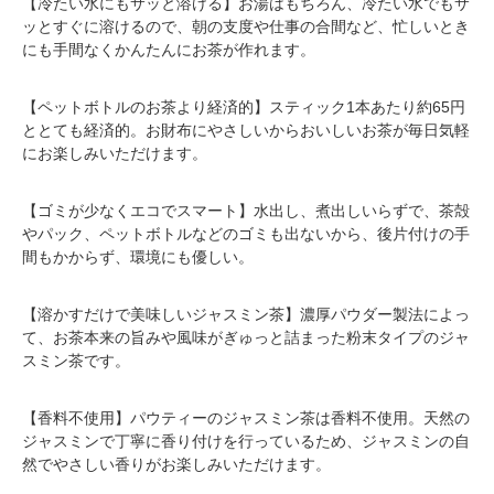
【冷たい水にもサッと溶ける】お湯はもちろん、冷たい水でもサ
ッとすぐに溶けるので、朝の支度や仕事の合間など、忙しいとき
にも手間なくかんたんにお茶が作れます。
【ペットボトルのお茶より経済的】スティック1本あたり約65円
ととても経済的。お財布にやさしいからおいしいお茶が毎日気軽
にお楽しみいただけます。
【ゴミが少なくエコでスマート】水出し、煮出しいらずで、茶殻
やパック、ペットボトルなどのゴミも出ないから、後片付けの手
間もかからず、環境にも優しい。
【溶かすだけで美味しいジャスミン茶】濃厚パウダー製法によっ
て、お茶本来の旨みや風味がぎゅっと詰まった粉末タイプのジャ
スミン茶です。
【香料不使用】パウティーのジャスミン茶は香料不使用。天然の
ジャスミンで丁寧に香り付けを行っているため、ジャスミンの自
然でやさしい香りがお楽しみいただけます。