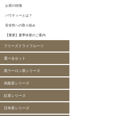
お茶の特徴
パウティーとは？
安全性への取り組み
【重要】夏季休業のご案内
フリーズドライフルーツ
選べるセット
イチゴ(5mm)60g
イチゴ(5mm)200g
イチゴ(8mm)200g
フレーズホール50g
フレーズホール150g
イチゴスライス
バナナ60g
バナナ200g
マンゴー60g
マンゴー200g
ラズベリー60g
ラズベリー200g
黄桃60g
黄桃200g
コーン200g
黒ウーロン茶シリーズ
選べる 2種類
烏龍茶シリーズ
黒ウーロン茶 80g
黒ウーロン茶 250g
黒ウーロン茶 1kg
ジャスミンが香る
ジャスミンが香る
ジャスミンが香る
ピーチ黒ウーロン茶 80g
ピーチ黒ウーロン茶 250g
バニラ黒ウーロン茶 80g
アセロラ黒ウーロン茶 80g
黒ウーロン茶 80g
黒ウーロン茶 250g
黒ウーロン茶 1kg
紅茶シリーズ
烏龍茶 80g
烏龍茶 250g
烏龍茶 1kg
ピーチ烏龍茶 80g
カシス烏龍茶 80g
アップル烏龍茶 80g
マスカット烏龍茶 80g
日本茶シリーズ
ストレート紅茶 無糖 80g
ストレート紅茶 無糖 250g
ストレート紅茶 無糖 1kg
アールグレイ紅茶 80g
アールグレイ紅茶 250g
レモンティー 80g
レモンティー 250g
キャラメルティー 80g
キャラメルティー 250g
アップルティー 80g
アップルティー 250g
トロピカルティー 250g
ストロベリーティー 250g