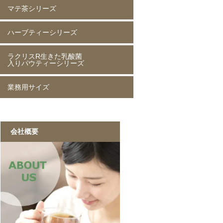
マテ茶シリーズ
緑茶 80g
緑茶 250g
緑茶 1kg
香りほうじ茶 80g
ほうじ茶 250g
香り麦茶 80g
麦茶 250g
香ばしい麦茶 1kg
抹茶入り玄米茶 80g
玄米茶 250g
ハーブティーシリーズ
ローストマテ茶 80g
ローストマテ茶 250g
コーヒー風味マテ茶 80g
コーヒー風味マテ茶 250g
ミントマテ茶 80g
ミントマテ茶 250g
オレンジマテ茶 80g
レモンマテ茶 80g
ラクリスR生きた乳酸菌
ジャスミン茶 80g
ジャスミン茶 250g
ルイボスティー 50g
ルイボスティー 250g
入りパウティーシリーズ
業務用サイズ
ラクリスR生きた乳酸菌入り
ラクリスR生きた乳酸菌入り
ラクリスR生きた乳酸菌入り
ラクリスR生きた乳酸菌入り
緑茶 40g
黒烏龍茶 40g
ジャスミン茶 40g
ルイボスティー 40g
黒ウーロン茶 1kg
ジャスミンが香る
ストレート紅茶 1kg
香ばしい麦茶 1kg
烏龍茶 1kg
ほうじ茶 1kg
緑茶 1kg
黒ウーロン茶 1kg
会社概要