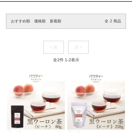
おすすめ順
価格順
新着順
全
2
商品
< 前
次 >
全
2
件
1
-
2
表示