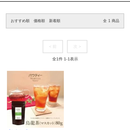
おすすめ順
価格順
新着順
全
1
商品
< 前
次 >
全
1
件
1
-
1
表示