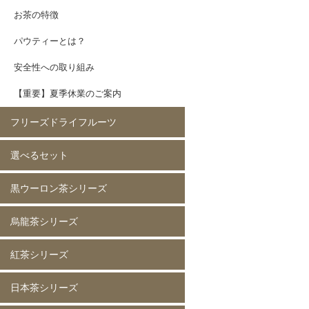
お茶の特徴
パウティーとは？
安全性への取り組み
【重要】夏季休業のご案内
フリーズドライフルーツ
選べるセット
イチゴ(5mm)60g
イチゴ(5mm)200g
イチゴ(8mm)200g
フレーズホール50g
フレーズホール150g
イチゴスライス
バナナ60g
バナナ200g
マンゴー60g
マンゴー200g
ラズベリー60g
ラズベリー200g
黄桃60g
黄桃200g
コーン200g
黒ウーロン茶シリーズ
選べる 2種類
烏龍茶シリーズ
黒ウーロン茶 80g
黒ウーロン茶 250g
黒ウーロン茶 1kg
ジャスミンが香る
ジャスミンが香る
ジャスミンが香る
ピーチ黒ウーロン茶 80g
ピーチ黒ウーロン茶 250g
バニラ黒ウーロン茶 80g
アセロラ黒ウーロン茶 80g
黒ウーロン茶 80g
黒ウーロン茶 250g
黒ウーロン茶 1kg
紅茶シリーズ
烏龍茶 80g
烏龍茶 250g
烏龍茶 1kg
ピーチ烏龍茶 80g
カシス烏龍茶 80g
アップル烏龍茶 80g
マスカット烏龍茶 80g
日本茶シリーズ
ストレート紅茶 無糖 80g
ストレート紅茶 無糖 250g
ストレート紅茶 無糖 1kg
アールグレイ紅茶 80g
アールグレイ紅茶 250g
レモンティー 80g
レモンティー 250g
キャラメルティー 80g
キャラメルティー 250g
アップルティー 80g
アップルティー 250g
トロピカルティー 250g
ストロベリーティー 250g