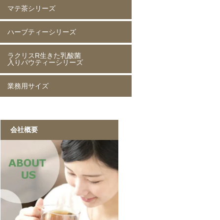
マテ茶シリーズ
緑茶 80g
緑茶 250g
緑茶 1kg
香りほうじ茶 80g
ほうじ茶 250g
香り麦茶 80g
麦茶 250g
香ばしい麦茶 1kg
抹茶入り玄米茶 80g
玄米茶 250g
ハーブティーシリーズ
ローストマテ茶 80g
ローストマテ茶 250g
コーヒー風味マテ茶 80g
コーヒー風味マテ茶 250g
ミントマテ茶 80g
ミントマテ茶 250g
オレンジマテ茶 80g
レモンマテ茶 80g
ラクリスR生きた乳酸菌
ジャスミン茶 80g
ジャスミン茶 250g
ルイボスティー 50g
ルイボスティー 250g
入りパウティーシリーズ
業務用サイズ
ラクリスR生きた乳酸菌入り
ラクリスR生きた乳酸菌入り
ラクリスR生きた乳酸菌入り
ラクリスR生きた乳酸菌入り
緑茶 40g
黒烏龍茶 40g
ジャスミン茶 40g
ルイボスティー 40g
黒ウーロン茶 1kg
ジャスミンが香る
ストレート紅茶 1kg
香ばしい麦茶 1kg
烏龍茶 1kg
ほうじ茶 1kg
緑茶 1kg
黒ウーロン茶 1kg
会社概要