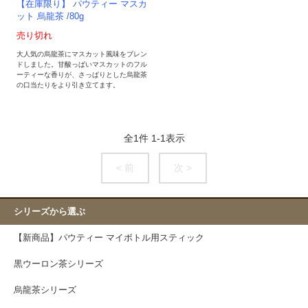
【在庫限り】 パウティー マスカ
ット 烏龍茶 /80g
売り切れ
大人気の烏龍茶にマスカット風味をブレン
ドしました。甘酸っぱいマスカットのフル
ーティーな香りが、さっぱりとした烏龍茶
の口当たりをより引き立てます。
全
1
件
1
-
1
表示
< 前
次 >
シリーズから選ぶ
【新商品】パウティー マイボトル用スティック
黒ウーロン茶シリーズ
烏龍茶シリーズ