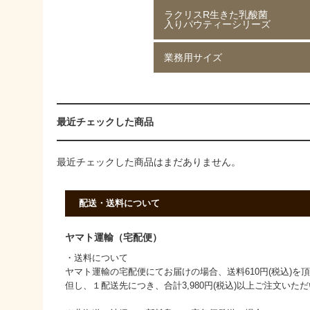
ラクリスR生きた乳酸菌
ジャスミン茶 80g
ジャスミン茶 250g
ルイボスティー 50g
ルイボスティー 250g
入りパウティーシリーズ
業務用サイズ
ラクリスR生きた乳酸菌入り
ラクリスR生きた乳酸菌入り
ラクリスR生きた乳酸菌入り
ラクリスR生きた乳酸菌入り
緑茶 40g
黒烏龍茶 40g
ジャスミン茶 40g
ルイボスティー 40g
黒ウーロン茶 1kg
ジャスミンが香る
ストレート紅茶 1kg
香ばしい麦茶 1kg
烏龍茶 1kg
ほうじ茶 1kg
緑茶 1kg
黒ウーロン茶 1kg
最近チェックした商品
最近チェックした商品はまだありません。
配送・送料について
ヤマト運輸（宅配便）
・送料について
ヤマト運輸の宅配便にてお届けの場合、送料610円(税込)を
但し、１配送先につき、合計3,980円(税込)以上ご注文い