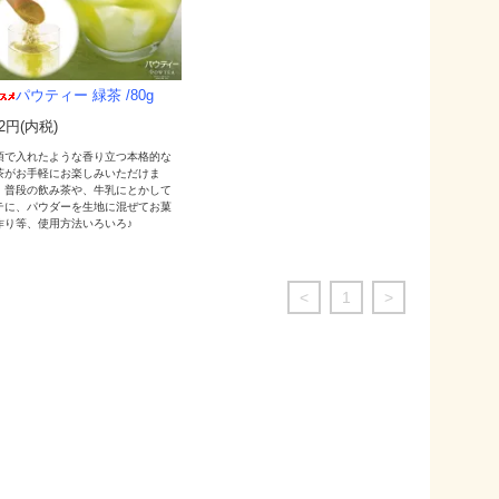
パウティー 緑茶 /80g
72円(内税)
須で入れたような香り立つ本格的な
茶がお手軽にお楽しみいただけま
。普段の飲み茶や、牛乳にとかして
テに、パウダーを生地に混ぜてお菓
作り等、使用方法いろいろ♪
<
1
>