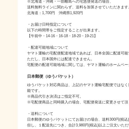
※北海道・沖縄・一部離島への宅急便発送の場合、
送料無料ラインに関わらず、送料を加算させていただきます
北海道：1,700円 沖縄県1,920円
・お届け日時指定について
以下の時間帯をご指定することが出来ます。
【午前中・14-16・16-18・18-20・19-21】
・配達可能地域について
ヤマト運輸の宅配便配達地域であれば、日本全国に配達可能
ただし、日本国外には配達できません。
宅配便の配達可能地域に関しては、ヤマト運輸のホームペー
日本郵便（ゆうパケット）
ゆうパケット対応商品は、上記のヤマト運輸宅配便ではなく
能です。
※商品代引き決済はご指定不可。
※宅配便商品と同時購入の場合、宅配便発送に変更させて頂
・送料について
日本郵便のゆうパケットにてお届けの場合、送料300円(税込
但し、１配送先につき、合計3,980円(税込)以上ご注文い