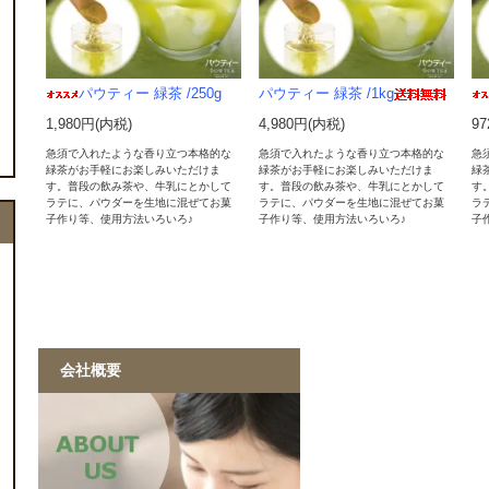
パウティー 緑茶 /250g
パウティー 緑茶 /1kg
1,980円(内税)
4,980円(内税)
9
急須で入れたような香り立つ本格的な
急須で入れたような香り立つ本格的な
急
緑茶がお手軽にお楽しみいただけま
緑茶がお手軽にお楽しみいただけま
緑
す。普段の飲み茶や、牛乳にとかして
す。普段の飲み茶や、牛乳にとかして
す
ラテに、パウダーを生地に混ぜてお菓
ラテに、パウダーを生地に混ぜてお菓
ラ
子作り等、使用方法いろいろ♪
子作り等、使用方法いろいろ♪
子
会社概要