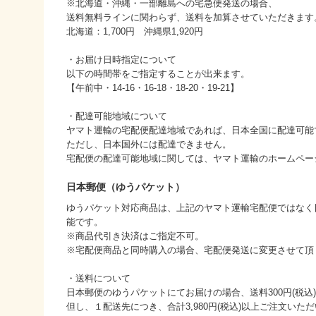
※北海道・沖縄・一部離島への宅急便発送の場合、
送料無料ラインに関わらず、送料を加算させていただきます
北海道：1,700円 沖縄県1,920円
・お届け日時指定について
以下の時間帯をご指定することが出来ます。
【午前中・14-16・16-18・18-20・19-21】
・配達可能地域について
ヤマト運輸の宅配便配達地域であれば、日本全国に配達可能
ただし、日本国外には配達できません。
宅配便の配達可能地域に関しては、ヤマト運輸のホームペー
日本郵便（ゆうパケット）
ゆうパケット対応商品は、上記のヤマト運輸宅配便ではなく
能です。
※商品代引き決済はご指定不可。
※宅配便商品と同時購入の場合、宅配便発送に変更させて頂
・送料について
日本郵便のゆうパケットにてお届けの場合、送料300円(税込
但し、１配送先につき、合計3,980円(税込)以上ご注文い