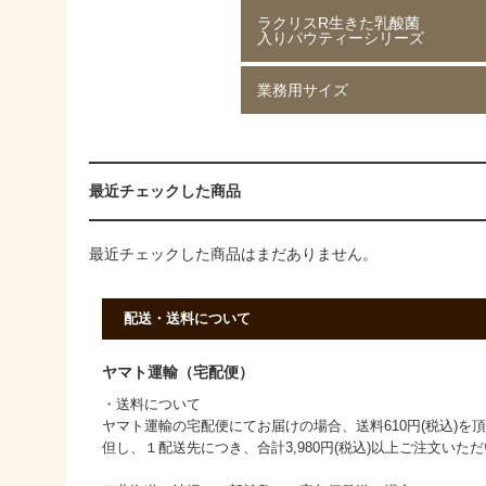
ラクリスR生きた乳酸菌
ジャスミン茶 80g
ジャスミン茶 250g
ルイボスティー 50g
ルイボスティー 250g
入りパウティーシリーズ
業務用サイズ
ラクリスR生きた乳酸菌入り
ラクリスR生きた乳酸菌入り
ラクリスR生きた乳酸菌入り
ラクリスR生きた乳酸菌入り
緑茶 40g
黒烏龍茶 40g
ジャスミン茶 40g
ルイボスティー 40g
黒ウーロン茶 1kg
ジャスミンが香る
ストレート紅茶 1kg
香ばしい麦茶 1kg
烏龍茶 1kg
ほうじ茶 1kg
緑茶 1kg
黒ウーロン茶 1kg
最近チェックした商品
最近チェックした商品はまだありません。
配送・送料について
ヤマト運輸（宅配便）
・送料について
ヤマト運輸の宅配便にてお届けの場合、送料610円(税込)を
但し、１配送先につき、合計3,980円(税込)以上ご注文い