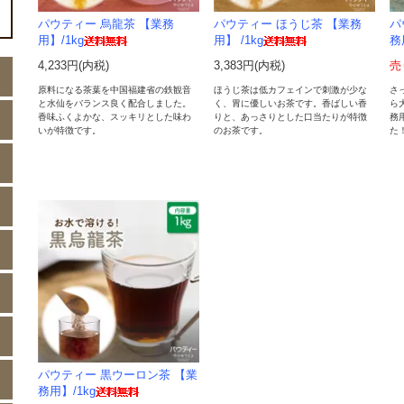
パウティー 烏龍茶 【業務
パウティー ほうじ茶 【業務
パ
用】/1kg
用】 /1kg
務
4,233円(内税)
3,383円(内税)
売
原料になる茶葉を中国福建省の鉄観音
ほうじ茶は低カフェインで刺激が少な
さ
と水仙をバランス良く配合しました。
く、胃に優しいお茶です。香ばしい香
ら
香味ふくよかな、スッキリとした味わ
りと、あっさりとした口当たりが特徴
務
いが特徴です。
のお茶です。
た
パウティー 黒ウーロン茶 【業
務用】/1kg