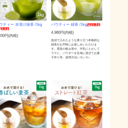
ウティー 水溶け抹茶 /1kg
パウティー 緑茶 /1kg
4,980円(内税)
930円(内税)
急須で入れたような香り立つ本格的な
緑茶がお手軽にお楽しみいただけま
す。普段の飲み茶や、牛乳にとかして
ラテに、パウダーを生地に混ぜてお菓
子作り等、使用方法いろいろ♪