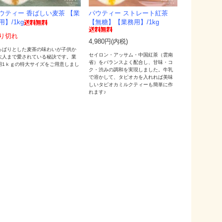
ウティー 香ばしい麦茶 【業
パウティー ストレート紅茶
用】/1kg
【無糖】【業務用】/1kg
り切れ
4,980円(内税)
っぱりとした麦茶の味わいが子供か
セイロン・アッサム・中国紅茶（雲南
大人まで愛されている秘訣です。業
省）をバランスよく配合し、甘味・コ
用1ｋｇの特大サイズをご用意しまし
ク・渋みの調和を実現しました。牛乳
！
で溶かして、タピオカを入れれば美味
しいタピオカミルクティーも簡単に作
れます♪