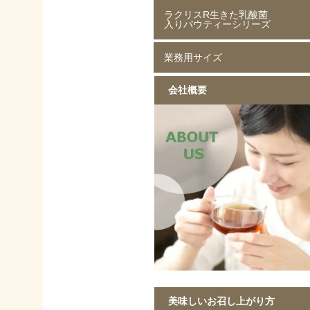
ラクリスR生きた乳酸菌
ジャスミン茶 80g
ジャスミン茶 250g
ルイボスティー 50g
ルイボスティー 250g
入りパウティーシリーズ
業務用サイズ
ラクリスR生きた乳酸菌入り
ラクリスR生きた乳酸菌入り
ラクリスR生きた乳酸菌入り
ラクリスR生きた乳酸菌入り
緑茶 40g
黒烏龍茶 40g
ジャスミン茶 40g
ルイボスティー 40g
会社概要
黒ウーロン茶 1kg
ジャスミンが香る
ストレート紅茶 1kg
香ばしい麦茶 1kg
烏龍茶 1kg
ほうじ茶 1kg
緑茶 1kg
黒ウーロン茶 1kg
美味しいお召し上がり方