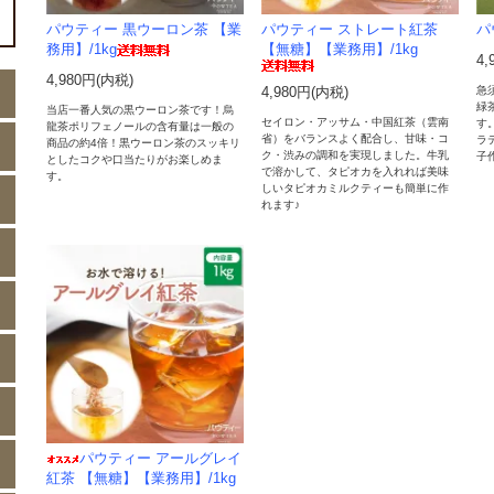
パウティー 黒ウーロン茶 【業
パウティー ストレート紅茶
パ
務用】/1kg
【無糖】【業務用】/1kg
4,
4,980円(内税)
急
4,980円(内税)
緑
当店一番人気の黒ウーロン茶です！烏
セイロン・アッサム・中国紅茶（雲南
す
龍茶ポリフェノールの含有量は一般の
省）をバランスよく配合し、甘味・コ
ラ
商品の約4倍！黒ウーロン茶のスッキリ
ク・渋みの調和を実現しました。牛乳
子
としたコクや口当たりがお楽しめま
で溶かして、タピオカを入れれば美味
す。
しいタピオカミルクティーも簡単に作
れます♪
パウティー アールグレイ
紅茶 【無糖】【業務用】/1kg