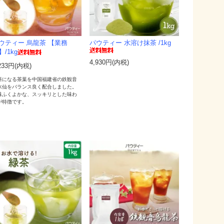
ウティー 烏龍茶 【業務
パウティー 水溶け抹茶 /1kg
】/1kg
4,930円(内税)
233円(内税)
料になる茶葉を中国福建省の鉄観音
水仙をバランス良く配合しました。
味ふくよかな、スッキリとした味わ
が特徴です。