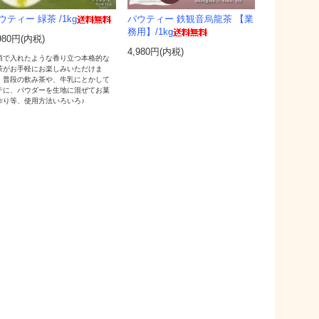
ウティー 緑茶 /1kg
パウティー 鉄観音烏龍茶 【業
務用】/1kg
980円(内税)
4,980円(内税)
須で入れたような香り立つ本格的な
茶がお手軽にお楽しみいただけま
。普段の飲み茶や、牛乳にとかして
テに、パウダーを生地に混ぜてお菓
作り等、使用方法いろいろ♪