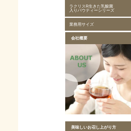
ラクリスR生きた乳酸菌
ジャスミン茶 80g
ジャスミン茶 250g
ルイボスティー 50g
ルイボスティー 250g
入りパウティーシリーズ
業務用サイズ
ラクリスR生きた乳酸菌入り
ラクリスR生きた乳酸菌入り
ラクリスR生きた乳酸菌入り
ラクリスR生きた乳酸菌入り
緑茶 40g
黒烏龍茶 40g
ジャスミン茶 40g
ルイボスティー 40g
会社概要
黒ウーロン茶 1kg
ジャスミンが香る
ストレート紅茶 1kg
香ばしい麦茶 1kg
烏龍茶 1kg
ほうじ茶 1kg
緑茶 1kg
黒ウーロン茶 1kg
美味しいお召し上がり方