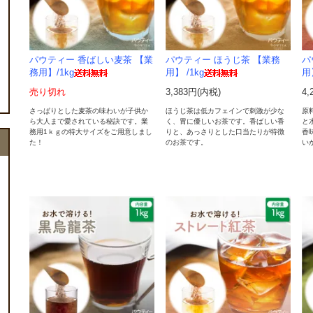
パウティー 香ばしい麦茶 【業
パウティー ほうじ茶 【業務
パ
務用】/1kg
用】 /1kg
用
売り切れ
3,383円(内税)
4,
さっぱりとした麦茶の味わいが子供か
ほうじ茶は低カフェインで刺激が少な
原
ら大人まで愛されている秘訣です。業
く、胃に優しいお茶です。香ばしい香
と
務用1ｋｇの特大サイズをご用意しまし
りと、あっさりとした口当たりが特徴
香
た！
のお茶です。
い