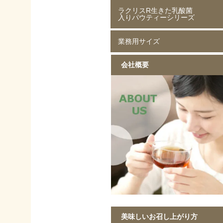
ラクリスR生きた乳酸菌
ジャスミン茶 80g
ジャスミン茶 250g
ルイボスティー 50g
ルイボスティー 250g
入りパウティーシリーズ
業務用サイズ
ラクリスR生きた乳酸菌入り
ラクリスR生きた乳酸菌入り
ラクリスR生きた乳酸菌入り
ラクリスR生きた乳酸菌入り
緑茶 40g
黒烏龍茶 40g
ジャスミン茶 40g
ルイボスティー 40g
会社概要
黒ウーロン茶 1kg
ジャスミンが香る
ストレート紅茶 1kg
香ばしい麦茶 1kg
烏龍茶 1kg
ほうじ茶 1kg
緑茶 1kg
黒ウーロン茶 1kg
美味しいお召し上がり方